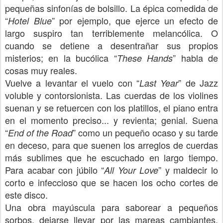
pequeñas sinfonías de bolsillo. La épica comedida de
“
” por ejemplo, que ejerce un efecto de
Hotel Blue
largo suspiro tan terriblemente melancólica. O
cuando se detiene a desentrañar sus propios
misterios; en la bucólica “
” habla de
These Hands
cosas muy reales.
Vuelve a levantar el vuelo con “
” de Jazz
Last Year
voluble y contorsionista. Las cuerdas de los violines
suenan y se retuercen con los platillos, el piano entra
en el momento preciso... y revienta; genial. Suena
“
” como un pequeño ocaso y su tarde
End of the Road
en deceso, para que suenen los arreglos de cuerdas
más sublimes que he escuchado en largo tiempo.
Para acabar con júbilo “
” y maldecir lo
All Your Love
corto e infeccioso que se hacen los ocho cortes de
este disco.
Una obra mayúscula para saborear a pequeños
sorbos, dejarse llevar por las mareas cambiantes,